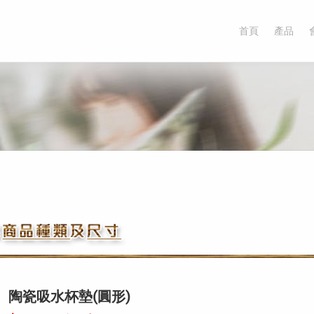
首頁
產品
陶瓷吸水杯墊(圓形)