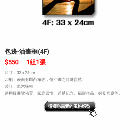
包邊-油畫框(4F)
$550 1組1張
尺寸：33 x 24cm
印刷：表面有凹凸布紋，仿油畫之特殊質感
裝訂：原木裱框
適用於展覽佈置、家庭回憶、送禮紀念、攝影作品、婚宴喜慶等。