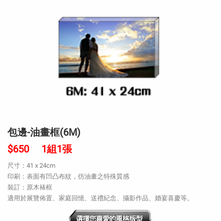
包邊-油畫框(6M)
$650 1組1張
尺寸：41 x 24cm
印刷：表面有凹凸布紋，仿油畫之特殊質感
裝訂：原木裱框
適用於展覽佈置、家庭回憶、送禮紀念、攝影作品、婚宴喜慶等。