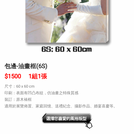
包邊-油畫框(6S)
$1500 1組1張
尺寸：60 x 60 cm
印刷：表面有凹凸布紋，仿油畫之特殊質感
裝訂：原木裱框
適用於展覽佈置、家庭回憶、送禮紀念、攝影作品、婚宴喜慶等。