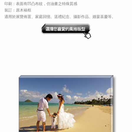
印刷：表面有凹凸布紋，仿油畫之特殊質感
裝訂：原木裱框
適用於展覽佈置、家庭回憶、送禮紀念、攝影作品、婚宴喜慶等。