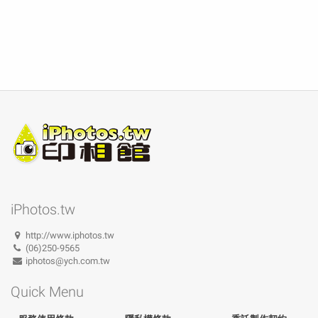
iPhotos.tw
http://www.iphotos.tw
(06)250-9565
iphotos@ych.com.tw
Quick Menu