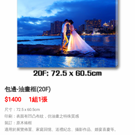
包邊-油畫框(20F)
$1400 1組1張
尺寸：72.5 x 60.5cm
印刷：表面有凹凸布紋，仿油畫之特殊質感
裝訂：原木裱框
適用於展覽佈置、家庭回憶、送禮紀念、攝影作品、婚宴喜慶等。