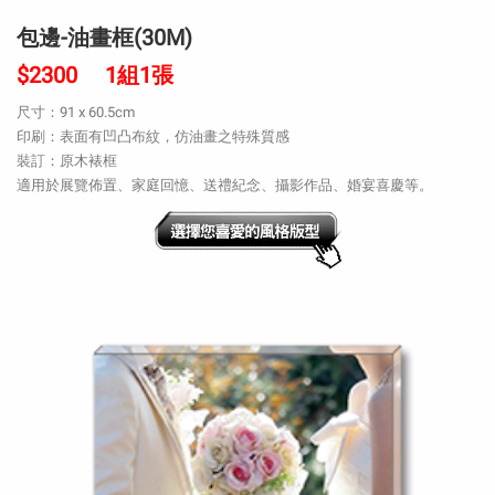
包邊-油畫框(30M)
$2300 1組1張
尺寸：91 x 60.5cm
印刷：表面有凹凸布紋，仿油畫之特殊質感
裝訂：原木裱框
適用於展覽佈置、家庭回憶、送禮紀念、攝影作品、婚宴喜慶等。