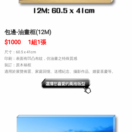
包邊-油畫框(12M)
$1000 1組1張
尺寸：60.5 x 41cm
印刷：表面有凹凸布紋，仿油畫之特殊質感
裝訂：原木裱框
適用於展覽佈置、家庭回憶、送禮紀念、攝影作品、婚宴喜慶等。