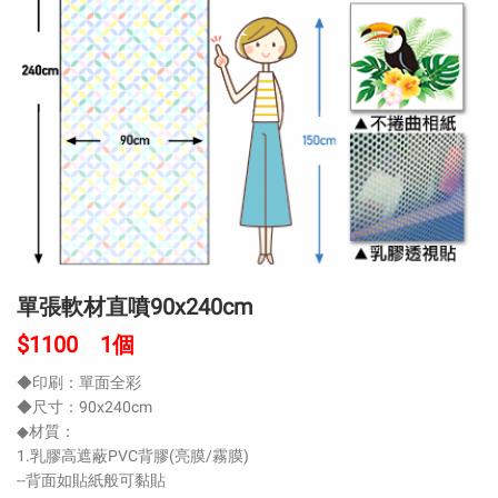
單張軟材直噴90x240cm
$1100 1個
◆印刷：單面全彩
◆尺寸：90x240cm
◆材質：
1.乳膠高遮蔽PVC背膠(亮膜/霧膜)
--背面如貼紙般可黏貼