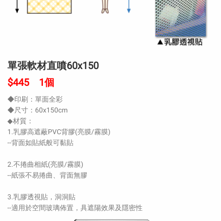
單張軟材直噴60x150
$445 1個
◆印刷：單面全彩
◆尺寸：60x150cm
◆材質：
1.乳膠高遮蔽PVC背膠(亮膜/霧膜)
--背面如貼紙般可黏貼
2.不捲曲相紙(亮膜/霧膜)
--紙張不易捲曲、背面無膠
3.乳膠透視貼，洞洞貼
--適用於空間玻璃佈置，具遮陽效果及隱密性