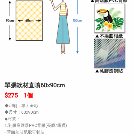
單張軟材直噴60x90cm
$275 1個
◆印刷：單面全彩
◆尺寸：60x90cm
◆材質：
1.乳膠高遮蔽PVC背膠(亮膜/霧膜)
--背面如貼紙般可黏貼