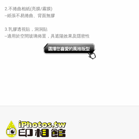
2.不捲曲相紙(亮膜/霧膜)
--紙張不易捲曲、背面無膠
3.乳膠透視貼，洞洞貼
--適用於空間玻璃佈置，具遮陽效果及隱密性