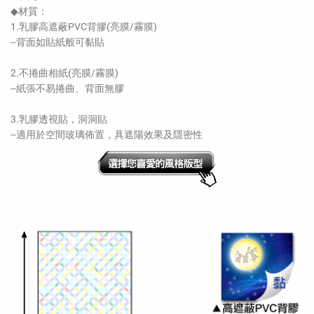
◆材質：
1.乳膠高遮蔽PVC背膠(亮膜/霧膜)
--背面如貼紙般可黏貼
2.不捲曲相紙(亮膜/霧膜)
--紙張不易捲曲、背面無膠
3.乳膠透視貼，洞洞貼
--適用於空間玻璃佈置，具遮陽效果及隱密性