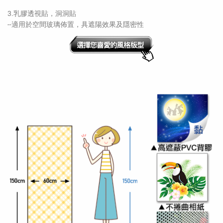
3.乳膠透視貼，洞洞貼
--適用於空間玻璃佈置，具遮陽效果及隱密性