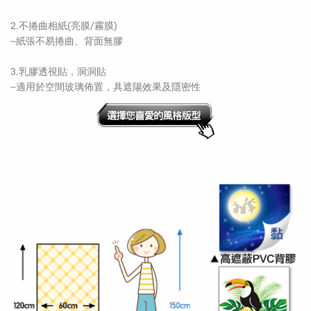
2.不捲曲相紙(亮膜/霧膜)
--紙張不易捲曲、背面無膠
3.乳膠透視貼，洞洞貼
--適用於空間玻璃佈置，具遮陽效果及隱密性