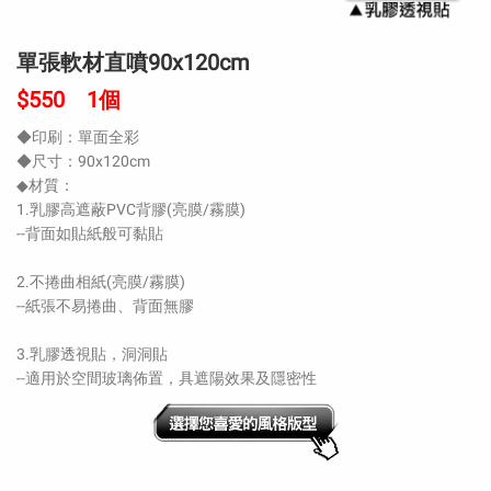
單張軟材直噴90x120cm
$550 1個
◆印刷：單面全彩
◆尺寸：90x120cm
◆材質：
1.乳膠高遮蔽PVC背膠(亮膜/霧膜)
--背面如貼紙般可黏貼
2.不捲曲相紙(亮膜/霧膜)
--紙張不易捲曲、背面無膠
3.乳膠透視貼，洞洞貼
--適用於空間玻璃佈置，具遮陽效果及隱密性