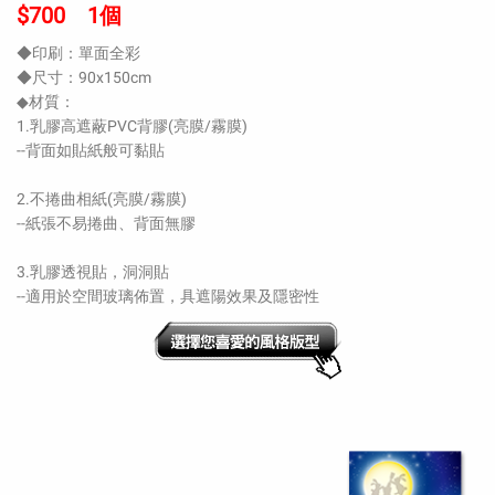
$700 1個
◆印刷：單面全彩
◆尺寸：90x150cm
◆材質：
1.乳膠高遮蔽PVC背膠(亮膜/霧膜)
--背面如貼紙般可黏貼
2.不捲曲相紙(亮膜/霧膜)
--紙張不易捲曲、背面無膠
3.乳膠透視貼，洞洞貼
--適用於空間玻璃佈置，具遮陽效果及隱密性