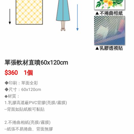
單張軟材直噴60x120cm
$360 1個
◆印刷：單面全彩
◆尺寸：60x120cm
◆材質：
1.乳膠高遮蔽PVC背膠(亮膜/霧膜)
--背面如貼紙般可黏貼
2.不捲曲相紙(亮膜/霧膜)
--紙張不易捲曲、背面無膠