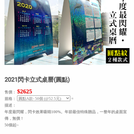
2021閃卡立式桌曆(圓點)
$2625
售價：
規格：
=
描述：
年度最閃耀，閃卡效果吸睛100%。年節最佳特殊贈品，一整年的桌面宣
傳，無價！
50個起~