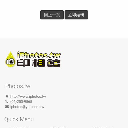
回上一頁
立即編輯
iPhotos.tw
http://www.iphotos.tw
(06)250-9565
iphotos@ych.com.tw
Quick Menu