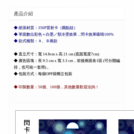
產品介紹
◆ 紙張材質：350P雷射卡（圓點紋）
◆ 單面數位彩色＋白墨／類冷燙效果，閃卡效果吸睛100%
◆ 款式種類：Ａ、Ｂ兩款
◆ 直立尺寸：寬 14.8cm x 高 21 cm (底面寬度7cm)
◆ 廣告區塊：長 9.5 cm x 寬 3.3 cm，前後兩面各1區 (可分開編
排，也可統一套用) 。
◆ 包裝方式：每個OPP袋獨立包裝
◆ 印製數量：50個、100個，其他數量歡迎洽詢！