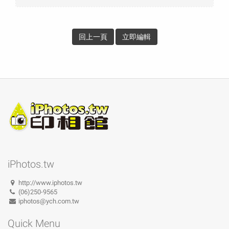
回上一頁
立即編輯
iPhotos.tw
http://www.iphotos.tw
(06)250-9565
iphotos@ych.com.tw
Quick Menu