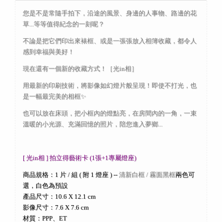
您是不是常隨手拍下，沿途的風景、身邊的人事物、路邊的花
草...等等值得紀念的一刻呢？
不論是把它們印出來裱框、或是一張張放入相簿收藏，都令人
感到幸福與美好！
現在還有一個新的收藏方式！［光in相］
用最新的印刷技術，將影像如幻燈片般呈現！即使不打光，也
是一幅最完美的相框✨
也可以放在床頭，把小框內的燈點亮，在房間內的一角，一束
溫暖的小光源、充滿回憶的照片，陪您進入夢鄉...
[ 光in相 ] 拍立得藝術卡 (1張+1專屬燈座)
商品規格：1 片 / 組 ( 附 1 燈座 ) --
清新白框 / 霧面黑框
兩色可
選，白色為預設
產品尺寸：10.6 X 12.1 cm
影像尺寸：7.6 X 7.6 cm
材質：PPP、ET