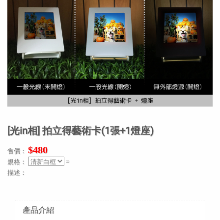
[光in相] 拍立得藝術卡(1張+1燈座)
$480
售價：
規格：
=
描述：
產品介紹