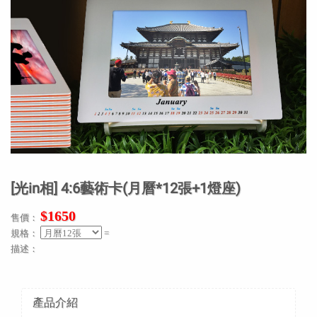
[光in相] 4:6藝術卡(月曆*12張+1燈座)
$1650
售價：
規格：
=
描述：
產品介紹