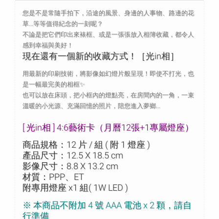
您是不是常隨手拍下，沿途的風景、身邊的人事物、路邊的花
草...等等值得紀念的一刻呢？
不論是把它們印出來裱框、或是一張張放入相簿收藏，都令人
感到幸福與美好！
現在還有一個新的收藏方式！［光in相］
用最新的印刷技術，將影像如幻燈片般呈現！即使不打光，也
是一幅最完美的相框✨
也可以放在床頭，把小框內的燈點亮，在房間內的一角，一束
溫暖的小光源、充滿回憶的照片，陪您進入夢鄉...
[ 光in相 ] 4:6藝術卡（月曆12張+1專屬燈座）
商品規格：12 片 / 組 ( 附 1 燈座 )
產品尺寸：12.5 X 18.5 cm
影像尺寸：8.8 X 13.2 cm
材質：PPP、ET
附專用燈座 x1 組( 1W LED )
※ 本商品不附加 4 號 AAA 電池 x 2 顆，請自
行準備