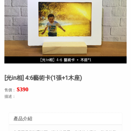
[光in相] 4:6藝術卡(1張+1木座)
$390
售價：
描述：
產品介紹