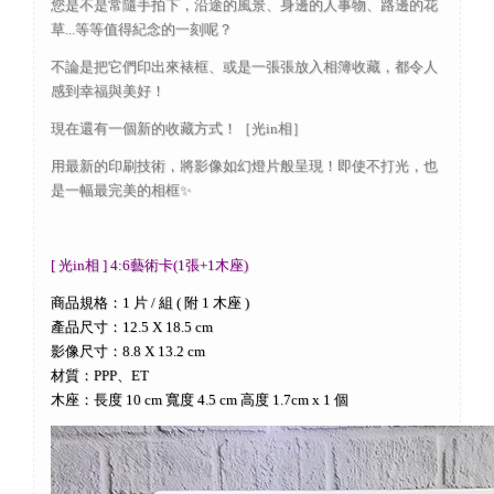
您是不是常隨手拍下，沿途的風景、身邊的人事物、路邊的花
草...等等值得紀念的一刻呢？
不論是把它們印出來裱框、或是一張張放入相簿收藏，都令人
感到幸福與美好！
現在還有一個新的收藏方式！［光in相］
用最新的印刷技術，將影像如幻燈片般呈現！即使不打光，也
是一幅最完美的相框✨
[ 光in相 ] 4:6藝術卡(1張+1木座)
商品規格：1 片 / 組 ( 附 1 木座 )
產品尺寸：12.5 X 18.5 cm
影像尺寸：8.8 X 13.2 cm
材質：PPP、ET
木座：長度 10 cm 寬度 4.5 cm 高度 1.7cm x 1 個